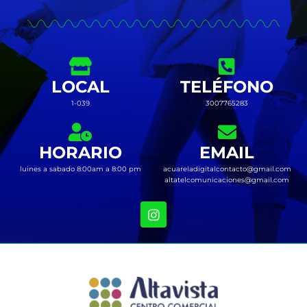
LOCAL
TELÉFONO
1-039
3007765283
HORARIO
EMAIL
luines a sabado 8:00am a 8:00 pm
acuareladigitalcontacto@gmail.com
altatelcomunicaciones@gmail.com