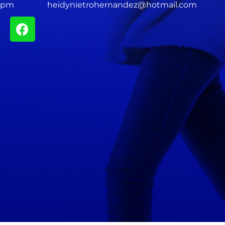
0 pm
heidynietrohernandez@hotmail.com