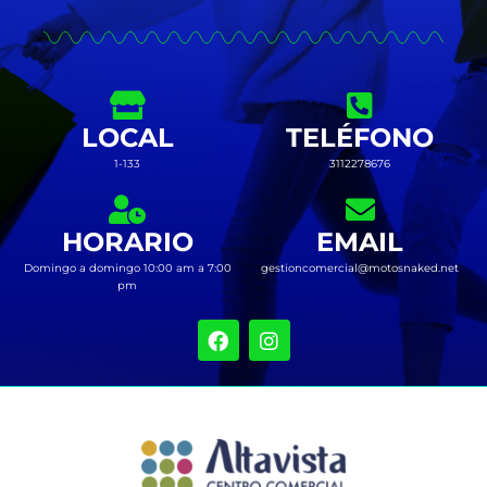
LOCAL
TELÉFONO
1-133
3112278676
HORARIO
EMAIL
Domingo a domingo 10:00 am a 7:00
gestioncomercial@motosnaked.net
pm