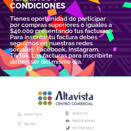
CONDICIONES
Tienes oportunidad de participar
por compras superiores o iguales a
$40.000 presentando tus facturas.
Para inscribir tu factura debes
seguirnos en nuestras redes
sociales: Facebook, Instagram,
TikTok. Las facturas para inscribirte
deben ser del mismo día.
SERVICIOS
NOSOTROS
PARQUEADERO
PAUTAS
PET FRIENDLY