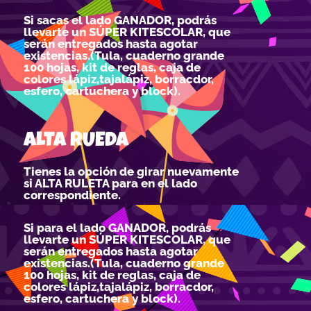
Si sacas el lado GANADOR, podrás
llevarte un SÚPER KITESCOLAR, que
serán entregados hasta agotar
existencias.(Tula, cuaderno grande
100 hojas, kit de reglas, caja de
colores lápiz,tajalápiz, borracdor,
esfero, cartuchera y block).
ALTA RUEDA
Tienes la opción de girar nuevamente
si ALTA RULETA para en el lado
correspondiente.
Si para el lado GANADOR, podrás
llevarte un SÚPER KITESCOLAR, que
serán entregados hasta agotar
existencias.(Tula, cuaderno grande
100 hojas, kit de reglas, caja de
colores lápiz,tajalápiz, borracdor,
esfero, cartuchera y block).