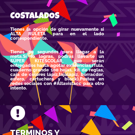
COSTALADOS
Tienes la opción de girar nuevamente si
ALTA RULETA para en el lado
correspondiente.
Tienes 30 segundos para llegar a la
meta.Si lo logras, podrás llevarte un
SÚPER KITESCOLAR, que serán
entregados hasta agotar existencias.(Tula,
cuaderno grande 100 hojas, kit de reglas,
caja de colores lápiz,tajalápiz, borracdor,
esfero, cartuchera y block).Postea en
redes sociales con #Altavistacc para otro
intento.
TERMINOS Y