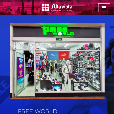
Saltar
al
contenido
FREE WORLD