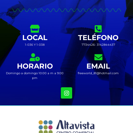
LOCAL
TELÉFONO
1-036 Y 1-038
7734426- 3142844437
HORARIO
EMAIL
Domingo a domingo 10:00 a m a 9:00
freeworld_81@hotmail.com
pm