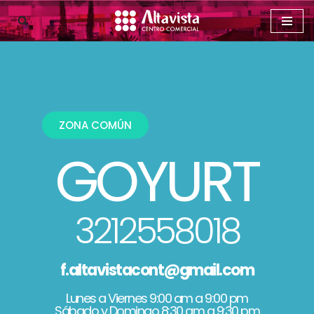
Saltar
al
contenido
ZONA COMÚN
GOYURT
3212558018
f.altavistacont@gmail.com
Lunes a Viernes 9:00 am a 9:00 pm
Sábado y Domingo 8:30 am a 9:30 pm