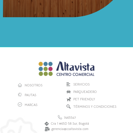
SERVICIOS
NOSOTROS
PARQUEADERO
PAUTAS
PET FRIENDLY
MARCAS
TÉRMINOS Y CONDICIONES
7465547
Cra 1 #65D 58 Sur, Bogotá
gerencia@ccaltavista.com