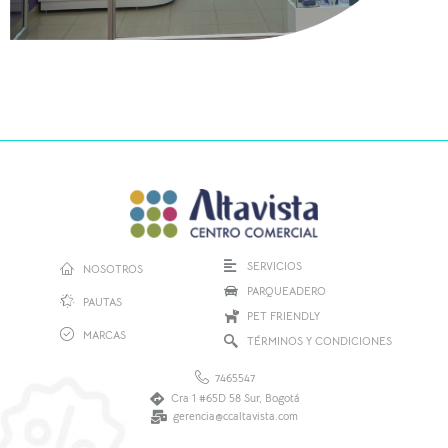
SERVICIOS
NOSOTROS
PARQUEADERO
PAUTAS
PET FRIENDLY
MARCAS
TÉRMINOS Y CONDICIONES
7465547
Cra 1 #65D 58 Sur, Bogotá
gerencia@ccaltavista.com