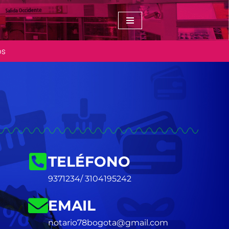
os
TELÉFONO
9371234/ 3104195242
EMAIL
notario78bogota@gmail.com