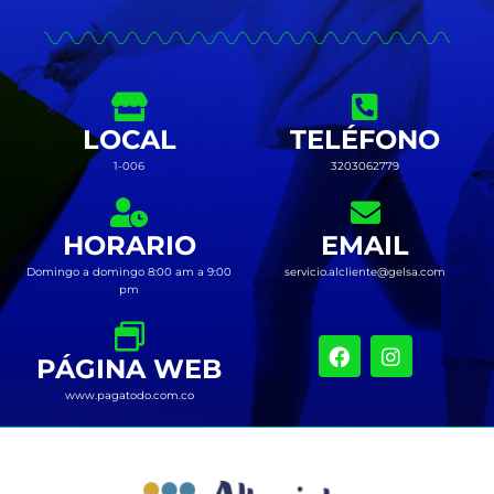
LOCAL
TELÉFONO
1-006
3203062779
HORARIO
EMAIL
Domingo a domingo 8:00 am a 9:00
servicio.alcliente@gelsa.com
pm
PÁGINA WEB
www.pagatodo.com.co