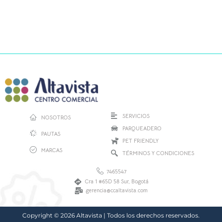
SERVICIOS
NOSOTROS
PARQUEADERO
PAUTAS
PET FRIENDLY
MARCAS
TÉRMINOS Y CONDICIONES
7465547
Cra 1 #65D 58 Sur, Bogotá
gerencia@ccaltavista.com
Copyright © 2026 Altavista | Todos los derechos reservados.