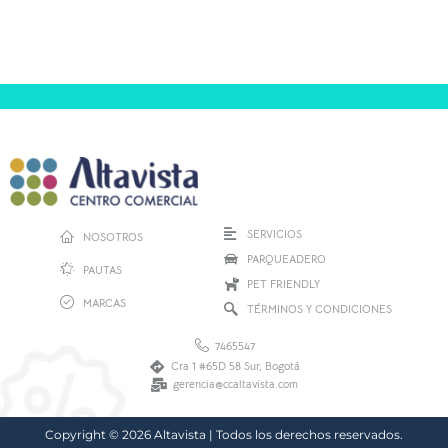
SERVICIOS
NOSOTROS
PARQUEADERO
PAUTAS
PET FRIENDLY
MARCAS
TÉRMINOS Y CONDICIONES
7465547
Cra 1 #65D 58 Sur, Bogotá
gerencia@ccaltavista.com
Copyright © 2026 Altavista | Todos los derechos reservados.