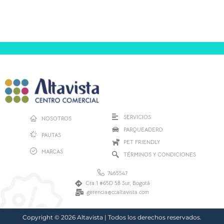
SERVICIOS
NOSOTROS
PARQUEADERO
PAUTAS
PET FRIENDLY
MARCAS
TÉRMINOS Y CONDICIONES
7465547
Cra 1 #65D 58 Sur, Bogotá
gerencia@ccaltavista.com
Copyright © 2026 Altavista | Todos los derechos reservados.