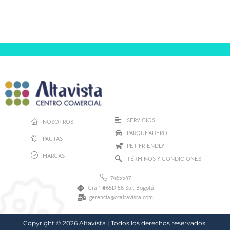
SERVICIOS
NOSOTROS
PARQUEADERO
PAUTAS
PET FRIENDLY
MARCAS
TÉRMINOS Y CONDICIONES
7465547
Cra 1 #65D 58 Sur, Bogotá
gerencia@ccaltavista.com
Copyright © 2026 Altavista | Todos los derechos reservados.