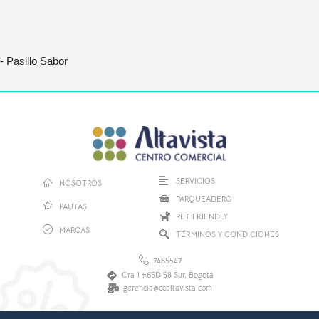
- Pasillo Sabor
SERVICIOS
NOSOTROS
PARQUEADERO
PAUTAS
PET FRIENDLY
MARCAS
TÉRMINOS Y CONDICIONES
7465547
Cra 1 #65D 58 Sur, Bogotá
gerencia@ccaltavista.com