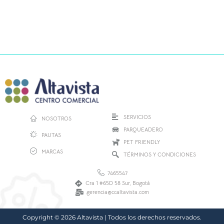
SERVICIOS
NOSOTROS
PARQUEADERO
PAUTAS
PET FRIENDLY
MARCAS
TÉRMINOS Y CONDICIONES
7465547
Cra 1 #65D 58 Sur, Bogotá
gerencia@ccaltavista.com
Copyright © 2026 Altavista | Todos los derechos reservados.