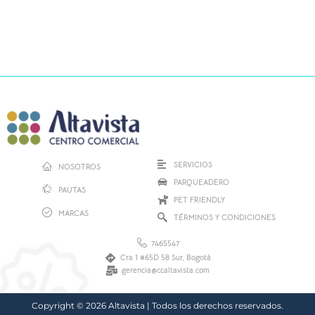
SERVICIOS
NOSOTROS
PARQUEADERO
PAUTAS
PET FRIENDLY
MARCAS
TÉRMINOS Y CONDICIONES
7465547
Cra 1 #65D 58 Sur, Bogotá
gerencia@ccaltavista.com
Copyright © 2026 Altavista | Todos los derechos reservados.