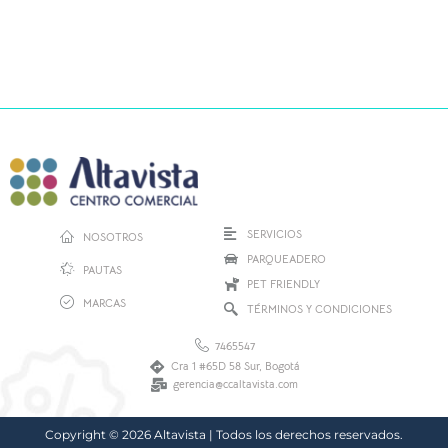
SERVICIOS
NOSOTROS
PARQUEADERO
PAUTAS
PET FRIENDLY
MARCAS
TÉRMINOS Y CONDICIONES
7465547
Cra 1 #65D 58 Sur, Bogotá
gerencia@ccaltavista.com
Copyright © 2026 Altavista | Todos los derechos reservados.