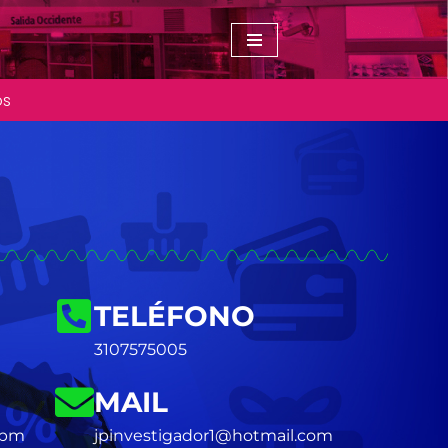
os
TELÉFONO
3107575005
MAIL
 pm
jpinvestigador1@hotmail.com