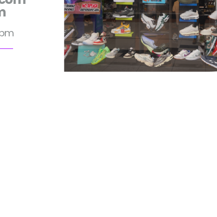
m
 pm