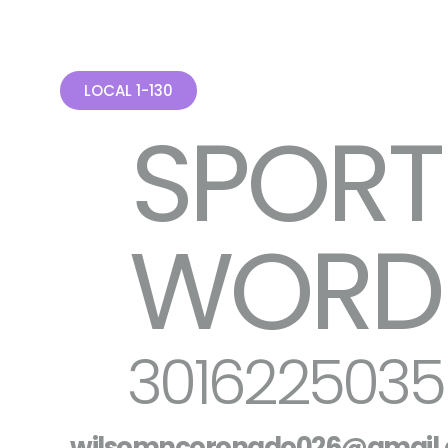
LOCAL 1-130
SPORT
WORD
3016225035
wilsomncoronado026@gmail