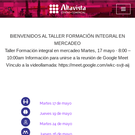
Saltar
Taller empieza en
al
contenido
BIENVENIDOS AL TALLER FORMACIÓN INTEGRAL EN
MERCADEO
Taller Formación integral en mercadeo Martes, 17 mayo · 8:00 –
10:00am Información para unirse a la reunión de Google Meet
Vínculo a la videollamada: https://meet.google.com/wkc-svjt-aij
Formación integral
en mercadeo
Venta consultiva
Martes 17 de mayo
Neuro ventas
Jueves 19 de mayo
Atención y servicio al cliente
Martes 24 de mayo
Vitrinismo y exhibición
Jueves 26 de mayo