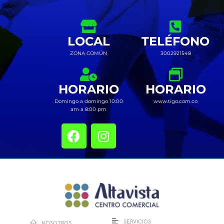
LOCAL
TELÉFONO
ZONA COMÚN
3002921548
HORARIO
HORARIO
Domingo a domingo 10:00
www.tigo.com.co
am a 8:00 pm
SERVICIOS
NOSOTROS