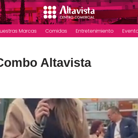
uestras Marcas
Comidas
Entretenimiento
Event
Combo Altavista