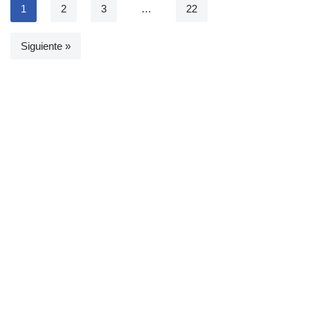
1
2
3
…
22
Siguiente »